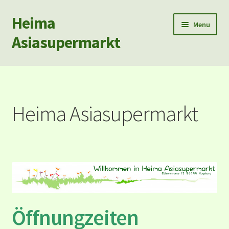
Heima
Skip
Skip
Menu
to
to
Asiasupermarkt
navigation
content
首页
Produkt
Heima Asiasupermarkt
Neu Waren
Angebot
Deutsche Post
Rezepte
Öffnungzeiten
Datenschutz